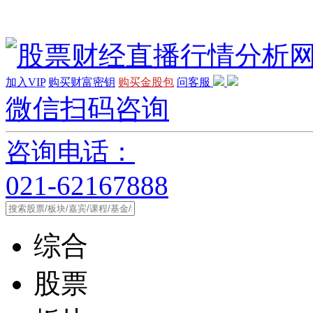
加入VIP
购买财富密钥
购买金股包
问客服
微信扫码咨询
咨询电话：
021-62167888
综合
股票