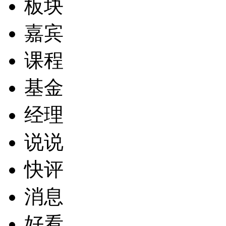
板块
嘉宾
课程
基金
经理
说说
快评
消息
好看