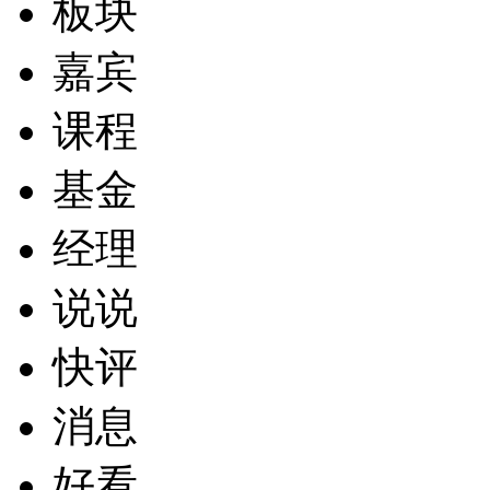
板块
嘉宾
课程
基金
经理
说说
快评
消息
好看