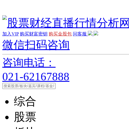
加入VIP
购买财富密钥
购买金股包
问客服
微信扫码咨询
咨询电话：
021-62167888
综合
股票