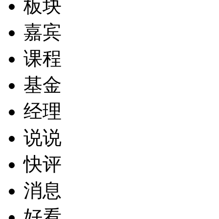
板块
嘉宾
课程
基金
经理
说说
快评
消息
好看