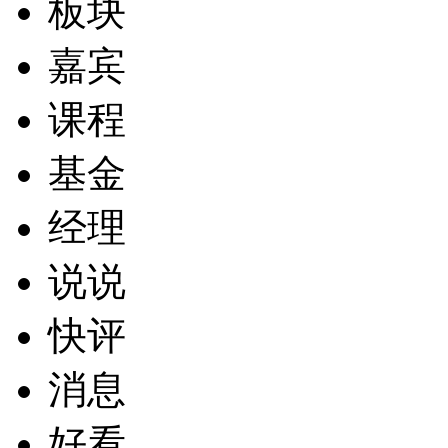
板块
嘉宾
课程
基金
经理
说说
快评
消息
好看