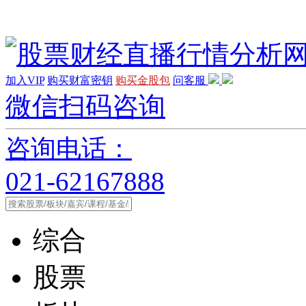
加入VIP
购买财富密钥
购买金股包
问客服
微信扫码咨询
咨询电话：
021-62167888
综合
股票