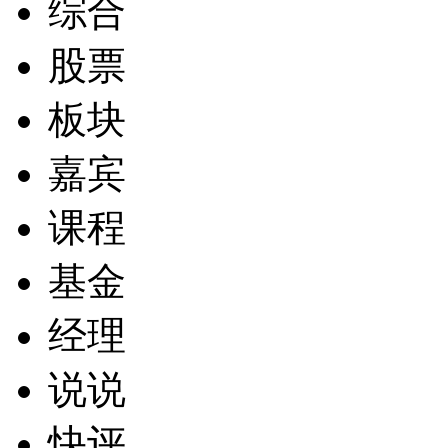
综合
股票
板块
嘉宾
课程
基金
经理
说说
快评