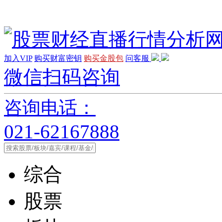
加入VIP
购买财富密钥
购买金股包
问客服
微信扫码咨询
咨询电话：
021-62167888
综合
股票