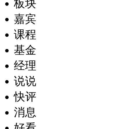
板块
嘉宾
课程
基金
经理
说说
快评
消息
好看