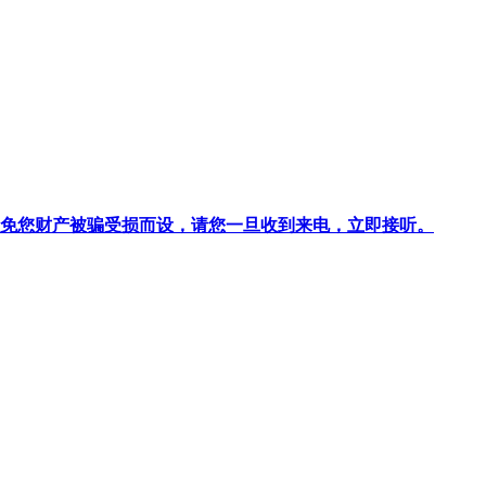
针对避免您财产被骗受损而设，请您一旦收到来电，立即接听。