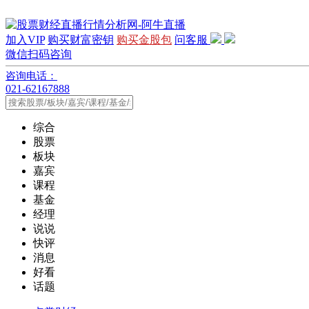
加入VIP
购买财富密钥
购买金股包
问客服
微信扫码咨询
咨询电话：
021-62167888
综合
股票
板块
嘉宾
课程
基金
经理
说说
快评
消息
好看
话题