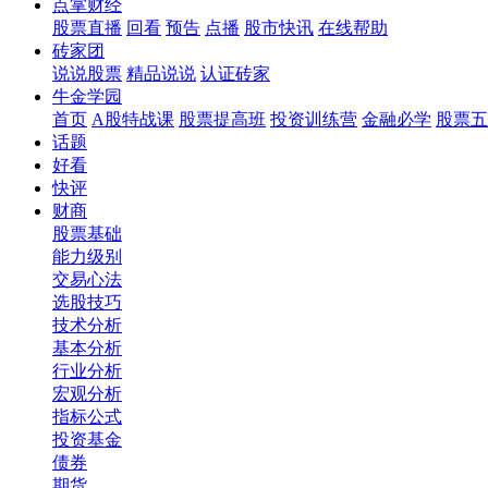
点掌财经
股票直播
回看
预告
点播
股市快讯
在线帮助
砖家团
说说股票
精品说说
认证砖家
牛金学园
首页
A股特战课
股票提高班
投资训练营
金融必学
股票五
话题
好看
快评
财商
股票基础
能力级别
交易心法
选股技巧
技术分析
基本分析
行业分析
宏观分析
指标公式
投资基金
债券
期货