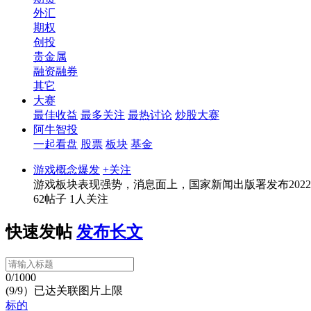
外汇
期权
创投
贵金属
融资融券
其它
大赛
最佳收益
最多关注
最热讨论
炒股大赛
阿牛智投
一起看盘
股票
板块
基金
游戏概念爆发
+关注
游戏板块表现强势，消息面上，国家新闻出版署发布202
62帖子
1人关注
快速发帖
发布长文
0/1000
(9/9）已达关联图片上限
标的