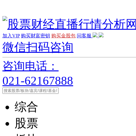
加入VIP
购买财富密钥
购买金股包
问客服
微信扫码咨询
咨询电话：
021-62167888
综合
股票