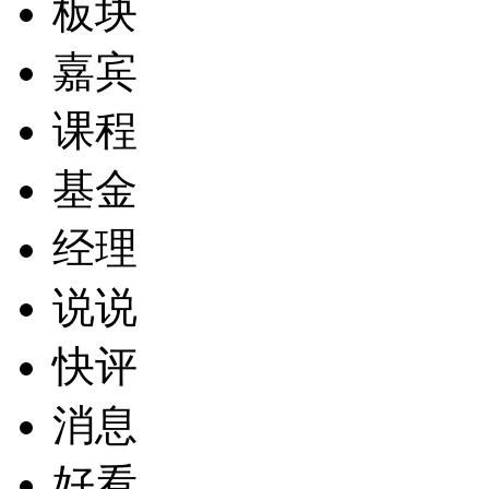
板块
嘉宾
课程
基金
经理
说说
快评
消息
好看