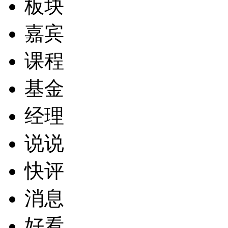
板块
嘉宾
课程
基金
经理
说说
快评
消息
好看