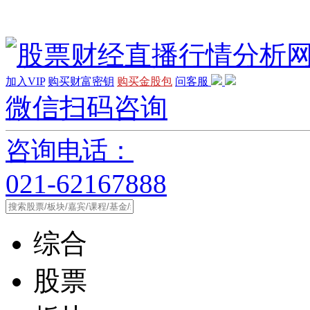
加入VIP
购买财富密钥
购买金股包
问客服
微信扫码咨询
咨询电话：
021-62167888
综合
股票