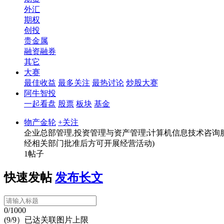
外汇
期权
创投
贵金属
融资融券
其它
大赛
最佳收益
最多关注
最热讨论
炒股大赛
阿牛智投
一起看盘
股票
板块
基金
物产金轮
+关注
企业总部管理,投资管理与资产管理;计算机信息技术咨询服
经相关部门批准后方可开展经营活动)
1帖子
快速发帖
发布长文
0/1000
(9/9）已达关联图片上限