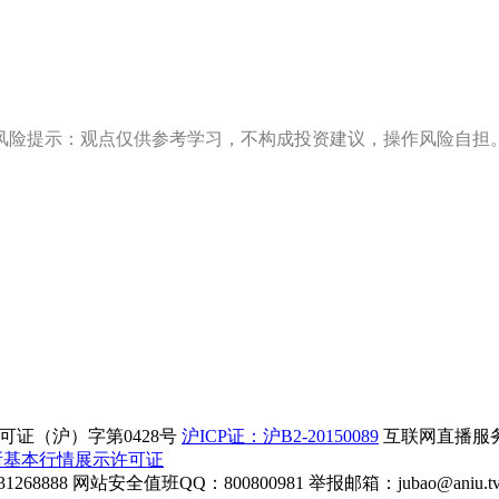
风险提示：观点仅供参考学习，不构成投资建议，操作风险自担
证（沪）字第0428号
沪ICP证：沪B2-20150089
互联网直播服务企
所基本行情展示许可证
268888
网站安全值班QQ：800800981
举报邮箱：
jubao@aniu.t