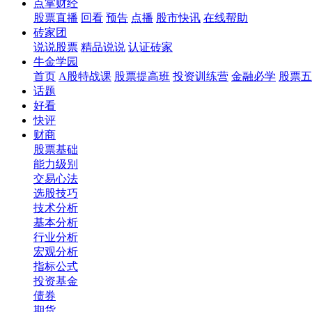
点掌财经
股票直播
回看
预告
点播
股市快讯
在线帮助
砖家团
说说股票
精品说说
认证砖家
牛金学园
首页
A股特战课
股票提高班
投资训练营
金融必学
股票五
话题
好看
快评
财商
股票基础
能力级别
交易心法
选股技巧
技术分析
基本分析
行业分析
宏观分析
指标公式
投资基金
债券
期货