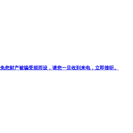
针对避免您财产被骗受损而设，请您一旦收到来电，立即接听。