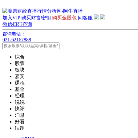
加入VIP
购买财富密钥
购买金股包
问客服
微信扫码咨询
咨询电话：
021-62167888
综合
股票
板块
嘉宾
课程
基金
经理
说说
快评
消息
好看
话题