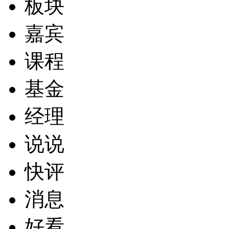
板块
嘉宾
课程
基金
经理
说说
快评
消息
好看