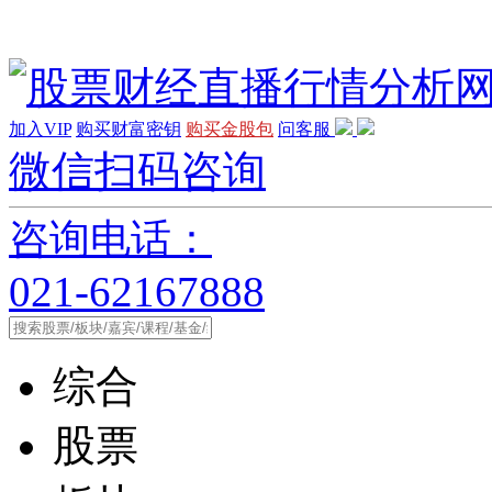
加入VIP
购买财富密钥
购买金股包
问客服
微信扫码咨询
咨询电话：
021-62167888
综合
股票