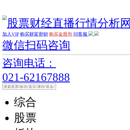
加入VIP
购买财富密钥
购买金股包
问客服
微信扫码咨询
咨询电话：
021-62167888
综合
股票