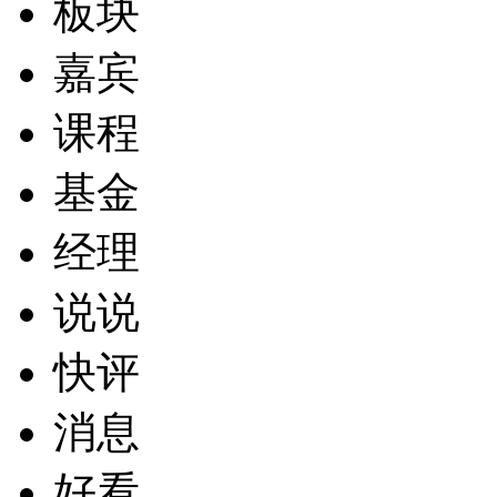
板块
嘉宾
课程
基金
经理
说说
快评
消息
好看