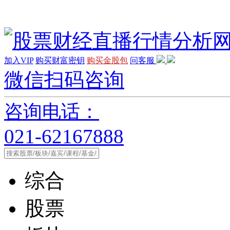
加入VIP
购买财富密钥
购买金股包
问客服
微信扫码咨询
咨询电话：
021-62167888
综合
股票