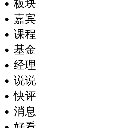
板块
嘉宾
课程
基金
经理
说说
快评
消息
好看