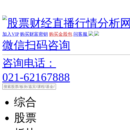
加入VIP
购买财富密钥
购买金股包
问客服
微信扫码咨询
咨询电话：
021-62167888
综合
股票