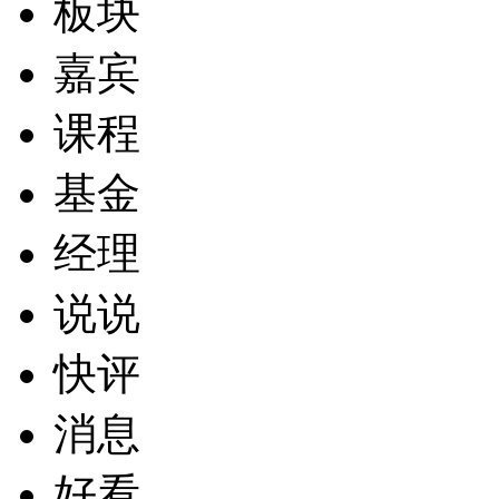
板块
嘉宾
课程
基金
经理
说说
快评
消息
好看