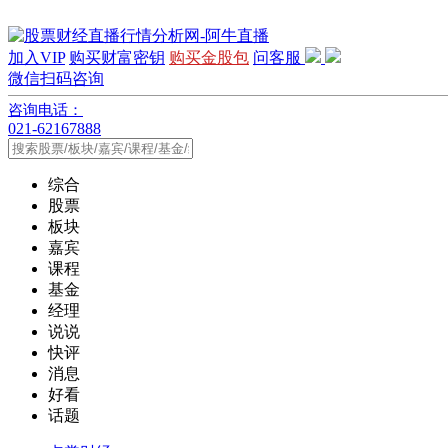
加入VIP
购买财富密钥
购买金股包
问客服
微信扫码咨询
咨询电话：
021-62167888
综合
股票
板块
嘉宾
课程
基金
经理
说说
快评
消息
好看
话题