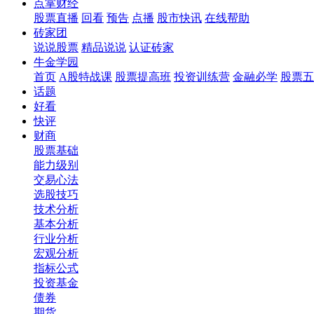
点掌财经
股票直播
回看
预告
点播
股市快讯
在线帮助
砖家团
说说股票
精品说说
认证砖家
牛金学园
首页
A股特战课
股票提高班
投资训练营
金融必学
股票五
话题
好看
快评
财商
股票基础
能力级别
交易心法
选股技巧
技术分析
基本分析
行业分析
宏观分析
指标公式
投资基金
债券
期货