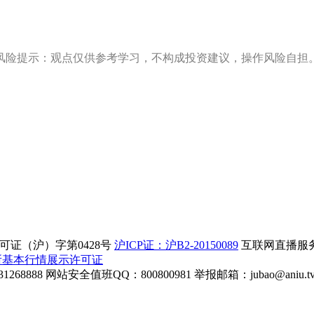
风险提示：观点仅供参考学习，不构成投资建议，操作风险自担
证（沪）字第0428号
沪ICP证：沪B2-20150089
互联网直播服务企
所基本行情展示许可证
268888
网站安全值班QQ：800800981
举报邮箱：
jubao@aniu.t