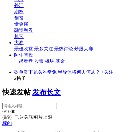
外汇
期权
创投
贵金属
融资融券
其它
大赛
最佳收益
最多关注
最热讨论
炒股大赛
阿牛智投
一起看盘
股票
板块
基金
砍单潮下龙头难幸免 半导体将何去何从？
+关注
2帖子
快速发帖
发布长文
0/1000
(9/9）已达关联图片上限
标的