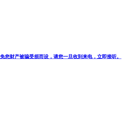
针对避免您财产被骗受损而设，请您一旦收到来电，立即接听。