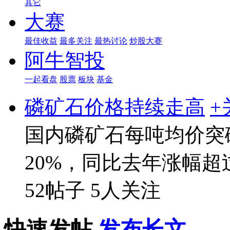
其它
大赛
最佳收益
最多关注
最热讨论
炒股大赛
阿牛智投
一起看盘
股票
板块
基金
磷矿石价格持续走高
+
国内磷矿石每吨均价突
20%，同比去年涨幅超过
52帖子
5人关注
快速发帖
发布长文