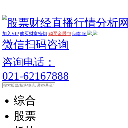
加入VIP
购买财富密钥
购买金股包
问客服
微信扫码咨询
咨询电话：
021-62167888
综合
股票