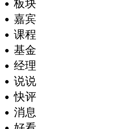
板块
嘉宾
课程
基金
经理
说说
快评
消息
好看