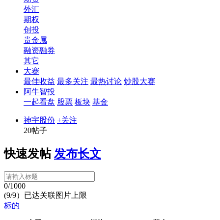
外汇
期权
创投
贵金属
融资融券
其它
大赛
最佳收益
最多关注
最热讨论
炒股大赛
阿牛智投
一起看盘
股票
板块
基金
神宇股份
+关注
20帖子
快速发帖
发布长文
0/1000
(9/9）已达关联图片上限
标的