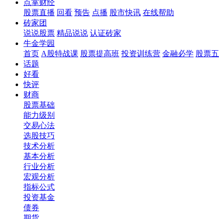
点掌财经
股票直播
回看
预告
点播
股市快讯
在线帮助
砖家团
说说股票
精品说说
认证砖家
牛金学园
首页
A股特战课
股票提高班
投资训练营
金融必学
股票五
话题
好看
快评
财商
股票基础
能力级别
交易心法
选股技巧
技术分析
基本分析
行业分析
宏观分析
指标公式
投资基金
债券
期货