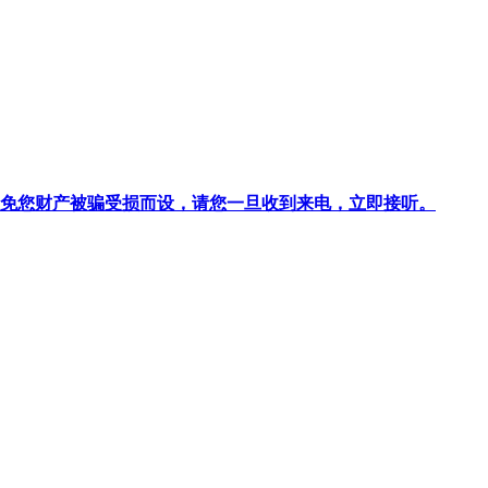
针对避免您财产被骗受损而设，请您一旦收到来电，立即接听。