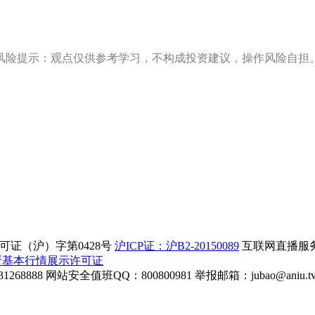
风险提示：观点仅供参考学习，不构成投资建议，操作风险自担
证（沪）字第0428号
沪ICP证：沪B2-20150089
互联网直播服务企
所基本行情展示许可证
268888
网站安全值班QQ：800800981
举报邮箱：
jubao@aniu.t