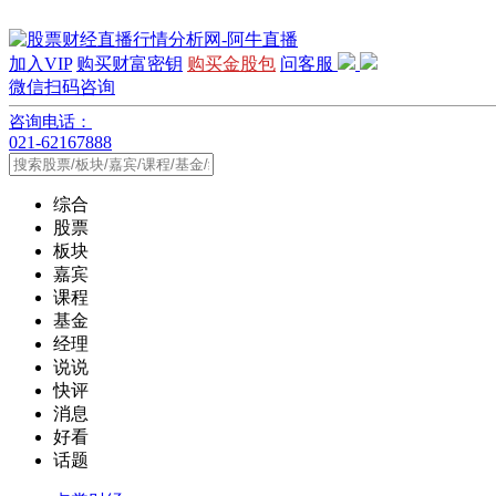
加入VIP
购买财富密钥
购买金股包
问客服
微信扫码咨询
咨询电话：
021-62167888
综合
股票
板块
嘉宾
课程
基金
经理
说说
快评
消息
好看
话题