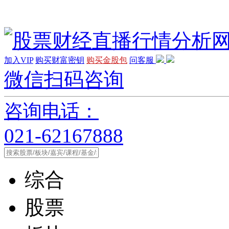
加入VIP
购买财富密钥
购买金股包
问客服
微信扫码咨询
咨询电话：
021-62167888
综合
股票