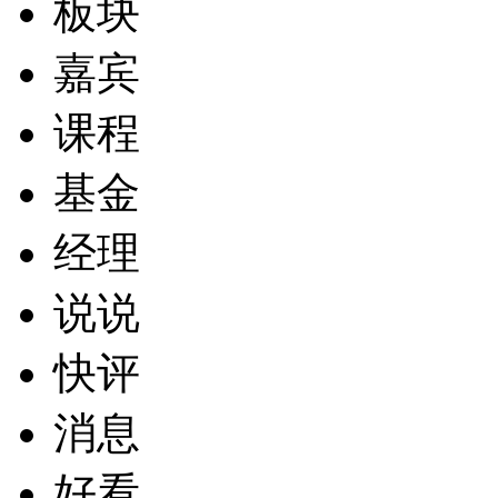
板块
嘉宾
课程
基金
经理
说说
快评
消息
好看