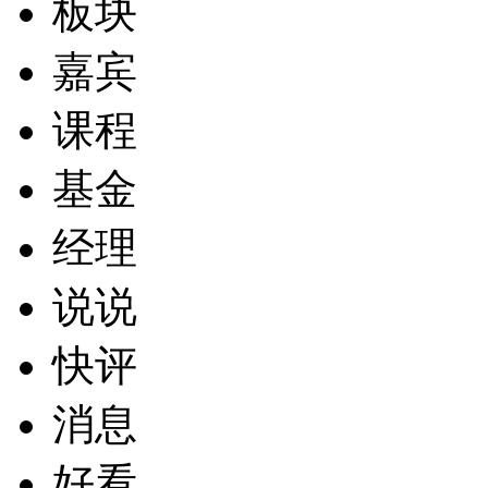
板块
嘉宾
课程
基金
经理
说说
快评
消息
好看