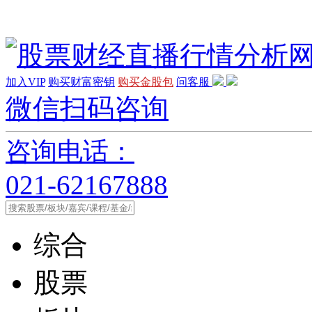
加入VIP
购买财富密钥
购买金股包
问客服
微信扫码咨询
咨询电话：
021-62167888
综合
股票