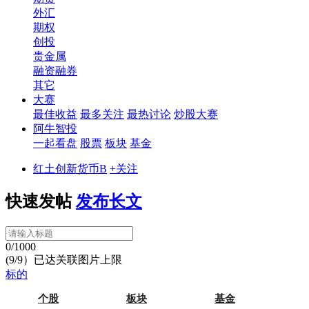
外汇
期权
创投
贵金属
融资融券
其它
大赛
最佳收益
最多关注
最热讨论
炒股大赛
阿牛智投
一起看盘
股票
板块
基金
红土创新货币B
+关注
快速发帖
发布长文
0/1000
(9/9）已达关联图片上限
标的
个股
板块
基金