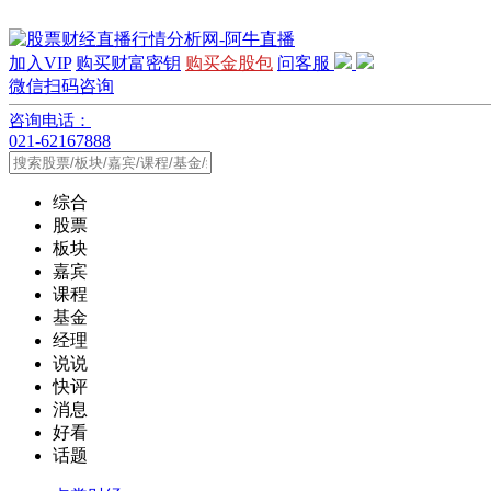
加入VIP
购买财富密钥
购买金股包
问客服
微信扫码咨询
咨询电话：
021-62167888
综合
股票
板块
嘉宾
课程
基金
经理
说说
快评
消息
好看
话题