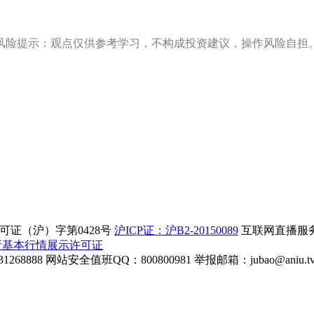
风险提示：观点仅供参考学习，不构成投资建议，操作风险自担
证（沪）字第0428号
沪ICP证：沪B2-20150089
互联网直播服务企
所基本行情展示许可证
268888
网站安全值班QQ：800800981
举报邮箱：
jubao@aniu.t