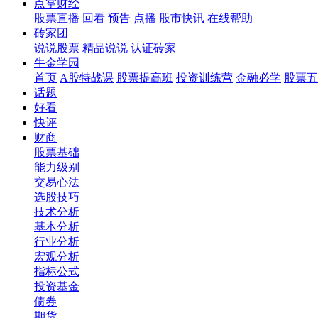
点掌财经
股票直播
回看
预告
点播
股市快讯
在线帮助
砖家团
说说股票
精品说说
认证砖家
牛金学园
首页
A股特战课
股票提高班
投资训练营
金融必学
股票五
话题
好看
快评
财商
股票基础
能力级别
交易心法
选股技巧
技术分析
基本分析
行业分析
宏观分析
指标公式
投资基金
债券
期货