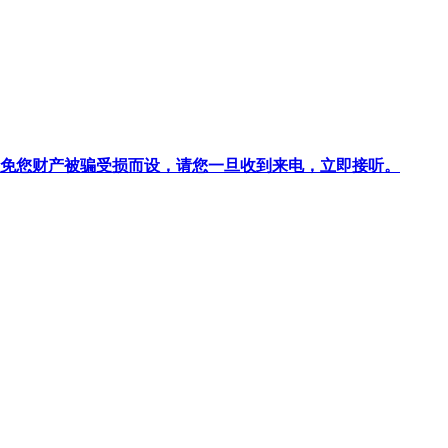
针对避免您财产被骗受损而设，请您一旦收到来电，立即接听。