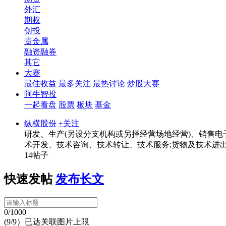
外汇
期权
创投
贵金属
融资融券
其它
大赛
最佳收益
最多关注
最热讨论
炒股大赛
阿牛智投
一起看盘
股票
板块
基金
纵横股份
+关注
研发、生产(另设分支机构或另择经营场地经营)、销售电
术开发、技术咨询、技术转让、技术服务;货物及技术进出
14帖子
快速发帖
发布长文
0/1000
(9/9）已达关联图片上限