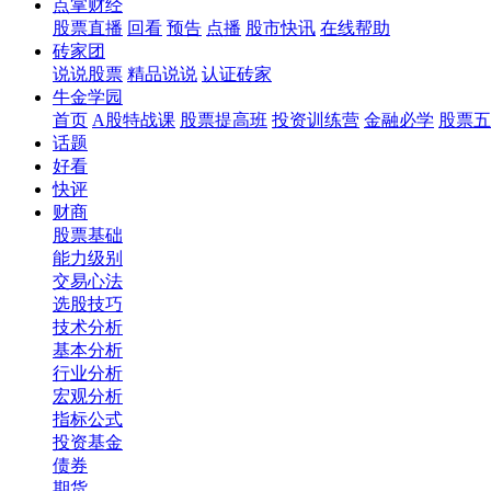
点掌财经
股票直播
回看
预告
点播
股市快讯
在线帮助
砖家团
说说股票
精品说说
认证砖家
牛金学园
首页
A股特战课
股票提高班
投资训练营
金融必学
股票五
话题
好看
快评
财商
股票基础
能力级别
交易心法
选股技巧
技术分析
基本分析
行业分析
宏观分析
指标公式
投资基金
债券
期货