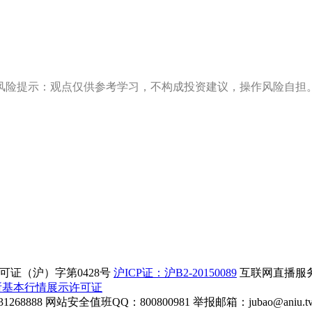
风险提示：观点仅供参考学习，不构成投资建议，操作风险自担
证（沪）字第0428号
沪ICP证：沪B2-20150089
互联网直播服务企
所基本行情展示许可证
268888
网站安全值班QQ：800800981
举报邮箱：
jubao@aniu.t