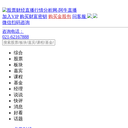
加入VIP
购买财富密钥
购买金股包
问客服
微信扫码咨询
咨询电话：
021-62167888
综合
股票
板块
嘉宾
课程
基金
经理
说说
快评
消息
好看
话题