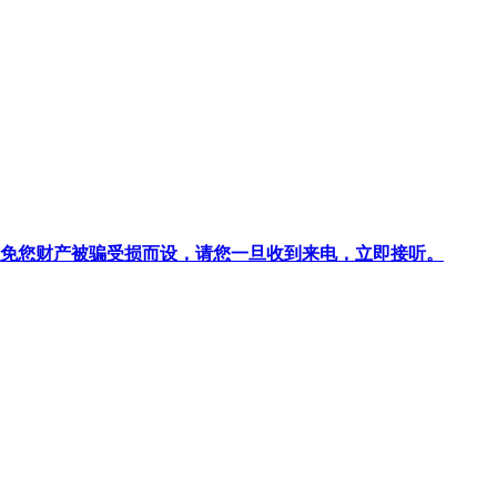
针对避免您财产被骗受损而设，请您一旦收到来电，立即接听。