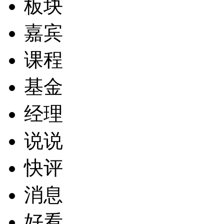
板块
嘉宾
课程
基金
经理
说说
快评
消息
好看