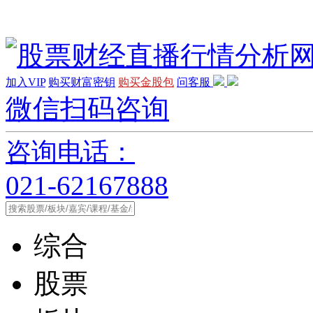
加入VIP
购买财富密钥
购买金股包
问客服
微信扫码咨询
咨询电话：
021-62167888
综合
股票