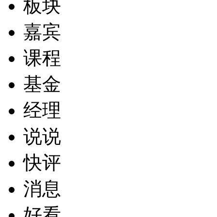
板块
嘉宾
课程
基金
经理
说说
快评
消息
好看