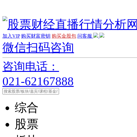
加入VIP
购买财富密钥
购买金股包
问客服
微信扫码咨询
咨询电话：
021-62167888
综合
股票