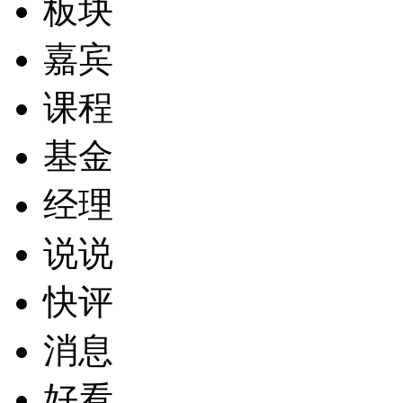
板块
嘉宾
课程
基金
经理
说说
快评
消息
好看