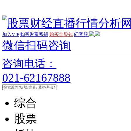
加入VIP
购买财富密钥
购买金股包
问客服
微信扫码咨询
咨询电话：
021-62167888
综合
股票