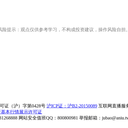
风险提示：观点仅供参考学习，不构成投资建议，操作风险自担
证（沪）字第0428号
沪ICP证：沪B2-20150089
互联网直播服务企
所基本行情展示许可证
268888
网站安全值班QQ：800800981
举报邮箱：
jubao@aniu.t