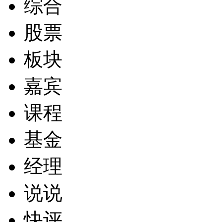
综合
股票
板块
嘉宾
课程
基金
经理
说说
快评