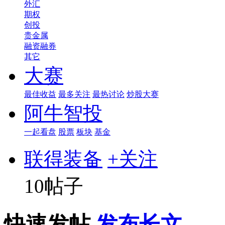
外汇
期权
创投
贵金属
融资融券
其它
大赛
最佳收益
最多关注
最热讨论
炒股大赛
阿牛智投
一起看盘
股票
板块
基金
联得装备
+关注
10帖子
快速发帖
发布长文