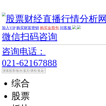
加入VIP
购买财富密钥
购买金股包
问客服
微信扫码咨询
咨询电话：
021-62167888
综合
股票