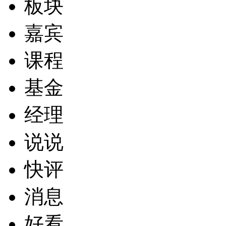
板块
嘉宾
课程
基金
经理
说说
快评
消息
好看