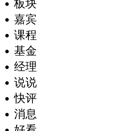
板块
嘉宾
课程
基金
经理
说说
快评
消息
好看