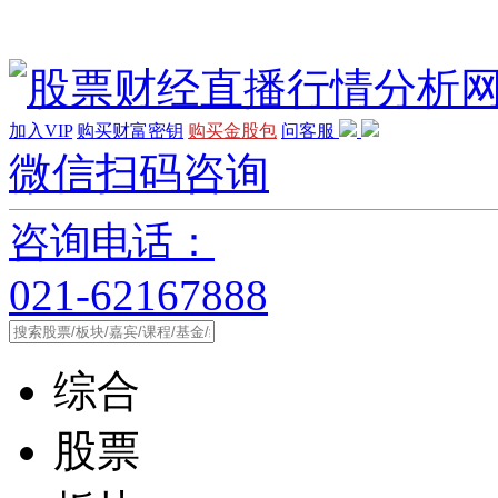
加入VIP
购买财富密钥
购买金股包
问客服
微信扫码咨询
咨询电话：
021-62167888
综合
股票