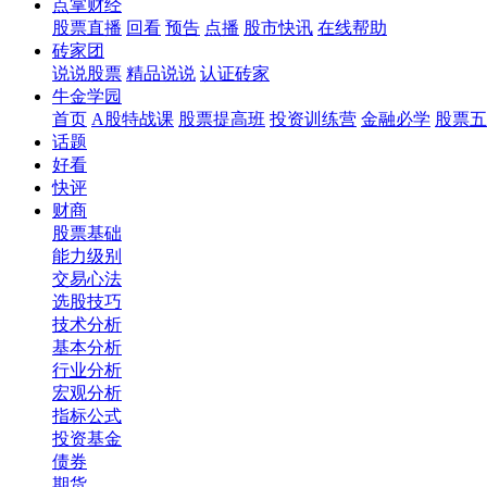
点掌财经
股票直播
回看
预告
点播
股市快讯
在线帮助
砖家团
说说股票
精品说说
认证砖家
牛金学园
首页
A股特战课
股票提高班
投资训练营
金融必学
股票五
话题
好看
快评
财商
股票基础
能力级别
交易心法
选股技巧
技术分析
基本分析
行业分析
宏观分析
指标公式
投资基金
债券
期货