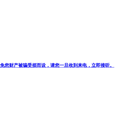
针对避免您财产被骗受损而设，请您一旦收到来电，立即接听。