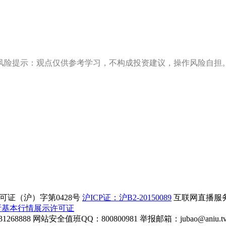
风险提示：观点仅供参考学习，不构成投资建议，操作风险自担
证（沪）字第0428号
沪ICP证：沪B2-20150089
互联网直播服务企
所基本行情展示许可证
268888
网站安全值班QQ：800800981
举报邮箱：
jubao@aniu.t