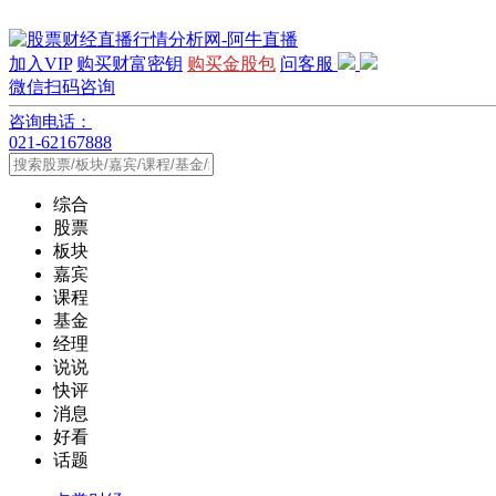
加入VIP
购买财富密钥
购买金股包
问客服
微信扫码咨询
咨询电话：
021-62167888
综合
股票
板块
嘉宾
课程
基金
经理
说说
快评
消息
好看
话题