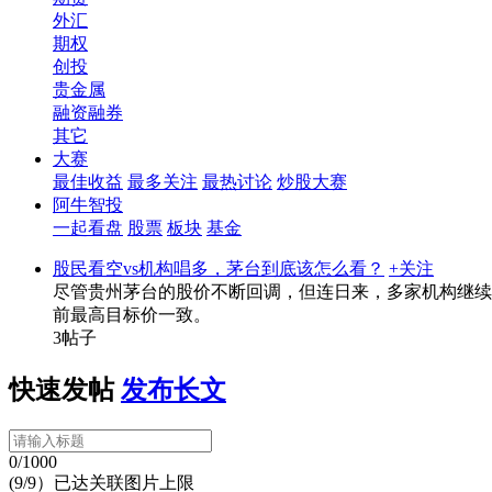
外汇
期权
创投
贵金属
融资融券
其它
大赛
最佳收益
最多关注
最热讨论
炒股大赛
阿牛智投
一起看盘
股票
板块
基金
股民看空vs机构唱多，茅台到底该怎么看？
+关注
尽管贵州茅台的股价不断回调，但连日来，多家机构继续维
前最高目标价一致。
3帖子
快速发帖
发布长文
0/1000
(9/9）已达关联图片上限