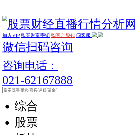
加入VIP
购买财富密钥
购买金股包
问客服
微信扫码咨询
咨询电话：
021-62167888
综合
股票