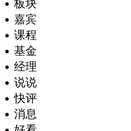
板块
嘉宾
课程
基金
经理
说说
快评
消息
好看