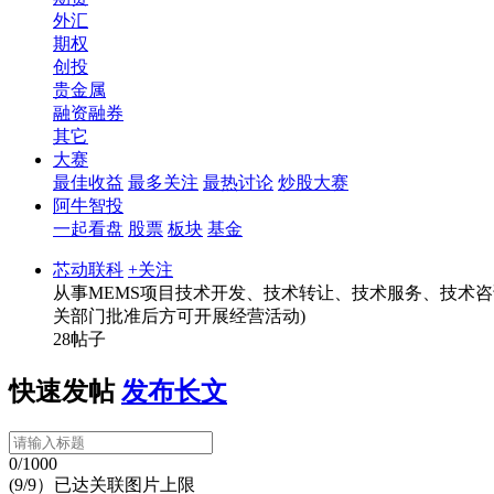
外汇
期权
创投
贵金属
融资融券
其它
大赛
最佳收益
最多关注
最热讨论
炒股大赛
阿牛智投
一起看盘
股票
板块
基金
芯动联科
+关注
从事MEMS项目技术开发、技术转让、技术服务、技术咨
关部门批准后方可开展经营活动)
28帖子
快速发帖
发布长文
0/1000
(9/9）已达关联图片上限