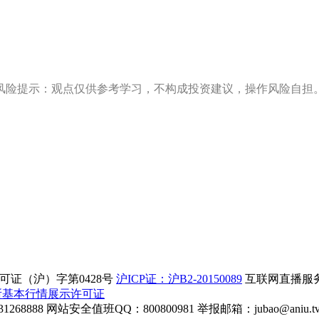
风险提示：观点仅供参考学习，不构成投资建议，操作风险自担
证（沪）字第0428号
沪ICP证：沪B2-20150089
互联网直播服务企
所基本行情展示许可证
268888
网站安全值班QQ：800800981
举报邮箱：
jubao@aniu.t