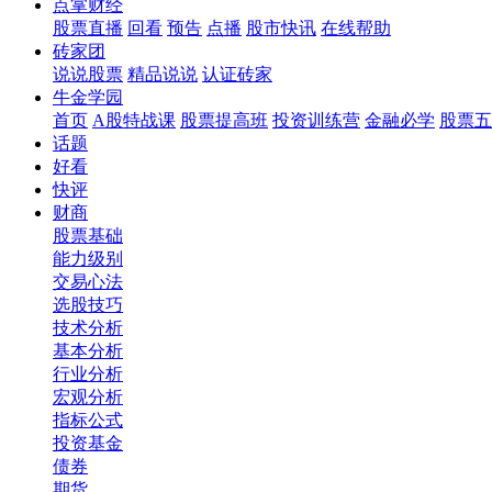
点掌财经
股票直播
回看
预告
点播
股市快讯
在线帮助
砖家团
说说股票
精品说说
认证砖家
牛金学园
首页
A股特战课
股票提高班
投资训练营
金融必学
股票五
话题
好看
快评
财商
股票基础
能力级别
交易心法
选股技巧
技术分析
基本分析
行业分析
宏观分析
指标公式
投资基金
债券
期货