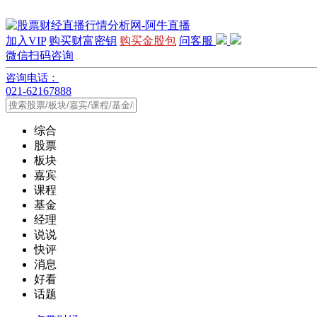
加入VIP
购买财富密钥
购买金股包
问客服
微信扫码咨询
咨询电话：
021-62167888
综合
股票
板块
嘉宾
课程
基金
经理
说说
快评
消息
好看
话题