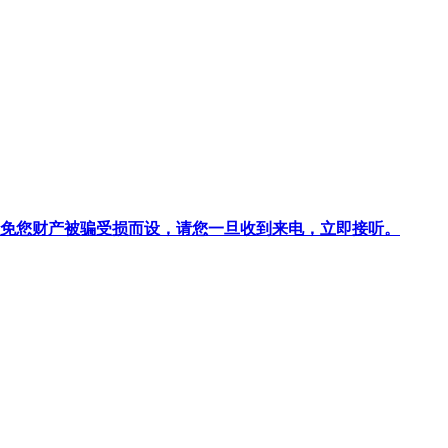
针对避免您财产被骗受损而设，请您一旦收到来电，立即接听。