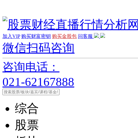
加入VIP
购买财富密钥
购买金股包
问客服
微信扫码咨询
咨询电话：
021-62167888
综合
股票