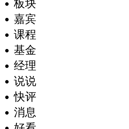
板块
嘉宾
课程
基金
经理
说说
快评
消息
好看