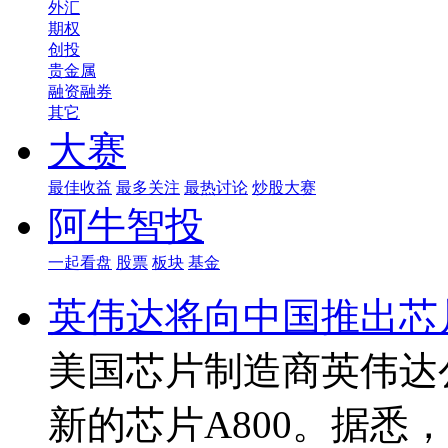
外汇
期权
创投
贵金属
融资融券
其它
大赛
最佳收益
最多关注
最热讨论
炒股大赛
阿牛智投
一起看盘
股票
板块
基金
英伟达将向中国推出芯片
美国芯片制造商英伟达
新的芯片A800。据悉，