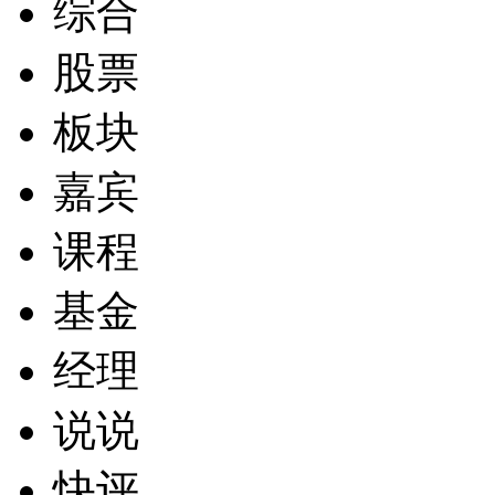
综合
股票
板块
嘉宾
课程
基金
经理
说说
快评