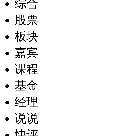
综合
股票
板块
嘉宾
课程
基金
经理
说说
快评