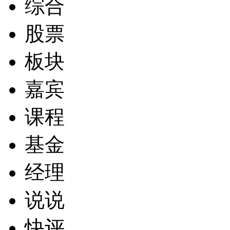
综合
股票
板块
嘉宾
课程
基金
经理
说说
快评