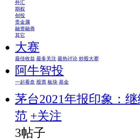
外汇
期权
创投
贵金属
融资融券
其它
大赛
最佳收益
最多关注
最热讨论
炒股大赛
阿牛智投
一起看盘
股票
板块
基金
茅台2021年报印象：继续彰
范
+关注
3帖子