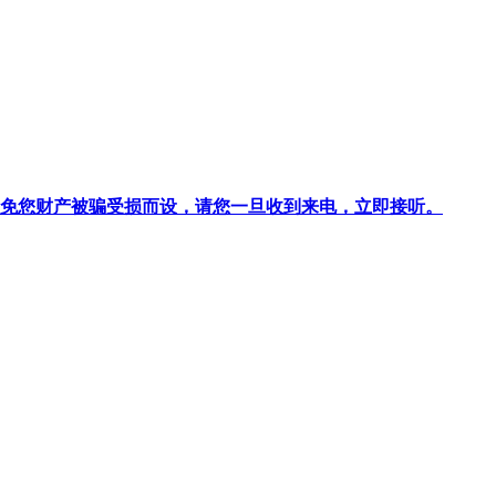
针对避免您财产被骗受损而设，请您一旦收到来电，立即接听。