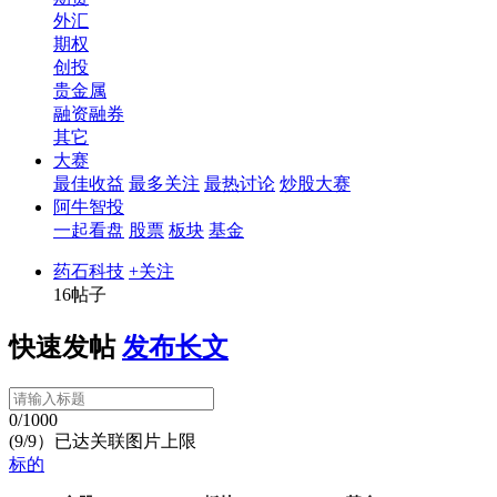
外汇
期权
创投
贵金属
融资融券
其它
大赛
最佳收益
最多关注
最热讨论
炒股大赛
阿牛智投
一起看盘
股票
板块
基金
药石科技
+关注
16帖子
快速发帖
发布长文
0/1000
(9/9）已达关联图片上限
标的