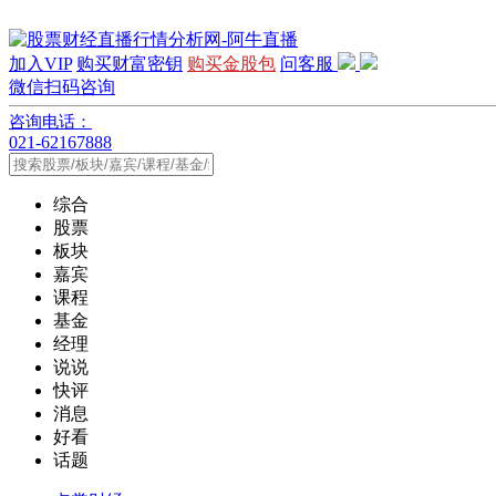
加入VIP
购买财富密钥
购买金股包
问客服
微信扫码咨询
咨询电话：
021-62167888
综合
股票
板块
嘉宾
课程
基金
经理
说说
快评
消息
好看
话题