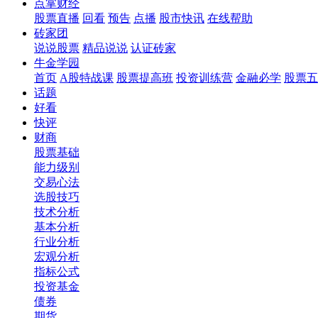
点掌财经
股票直播
回看
预告
点播
股市快讯
在线帮助
砖家团
说说股票
精品说说
认证砖家
牛金学园
首页
A股特战课
股票提高班
投资训练营
金融必学
股票五
话题
好看
快评
财商
股票基础
能力级别
交易心法
选股技巧
技术分析
基本分析
行业分析
宏观分析
指标公式
投资基金
债券
期货