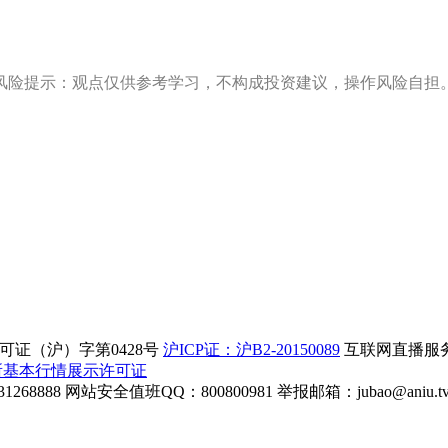
风险提示：观点仅供参考学习，不构成投资建议，操作风险自担
证（沪）字第0428号
沪ICP证：沪B2-20150089
互联网直播服务企
所基本行情展示许可证
268888
网站安全值班QQ：800800981
举报邮箱：
jubao@aniu.t