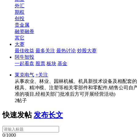
外汇
期权
创投
贵金属
融资融券
其它
大赛
最佳收益
最多关注
最热讨论
炒股大赛
阿牛智投
一起看盘
股票
板块
基金
莱克电气
+关注
从事农业、林业、园林机械、机具新技术设备及相配套的
模具、精冲模、注塑等相关零部件和零配件,销售公司自产
准的项目,经相关部门批准后方可开展经营活动)
2帖子
快速发帖
发布长文
0/1000