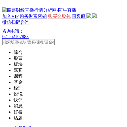
加入VIP
购买财富密钥
购买金股包
问客服
微信扫码咨询
咨询电话：
021-62167888
综合
股票
板块
嘉宾
课程
基金
经理
说说
快评
消息
好看
话题