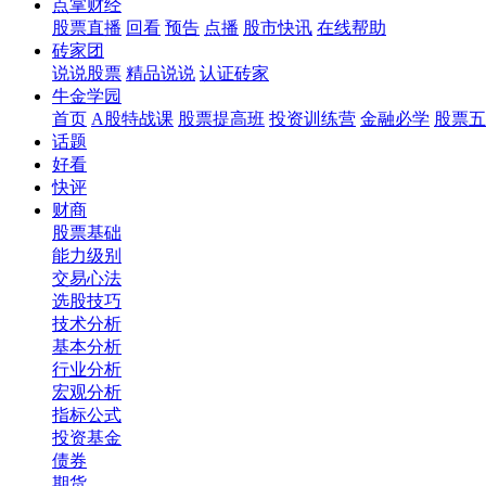
点掌财经
股票直播
回看
预告
点播
股市快讯
在线帮助
砖家团
说说股票
精品说说
认证砖家
牛金学园
首页
A股特战课
股票提高班
投资训练营
金融必学
股票五
话题
好看
快评
财商
股票基础
能力级别
交易心法
选股技巧
技术分析
基本分析
行业分析
宏观分析
指标公式
投资基金
债券
期货