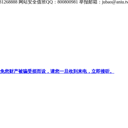
268888
网站安全值班QQ：800800981
举报邮箱：
jubao@aniu.t
针对避免您财产被骗受损而设，请您一旦收到来电，立即接听。