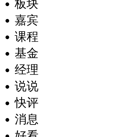
板块
嘉宾
课程
基金
经理
说说
快评
消息
好看