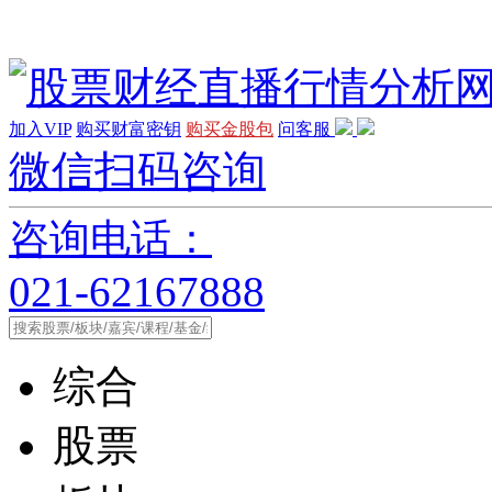
加入VIP
购买财富密钥
购买金股包
问客服
微信扫码咨询
咨询电话：
021-62167888
综合
股票