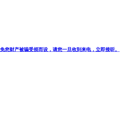
针对避免您财产被骗受损而设，请您一旦收到来电，立即接听。