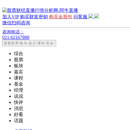
加入VIP
购买财富密钥
购买金股包
问客服
微信扫码咨询
咨询电话：
021-62167888
综合
股票
板块
嘉宾
课程
基金
经理
说说
快评
消息
好看
话题