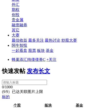
外汇
期权
创投
贵金属
融资融券
其它
大赛
最佳收益
最多关注
最热讨论
炒股大赛
阿牛智投
一起看盘
股票
板块
基金
蜂巢添汇纯债债券C
+关注
快速发帖
发布长文
0/1000
(9/9）已达关联图片上限
标的
个股
板块
基金