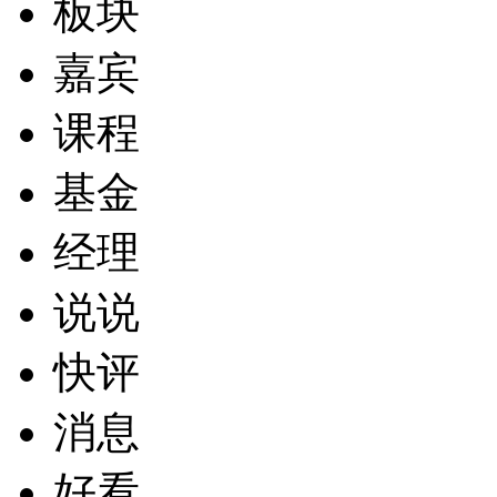
板块
嘉宾
课程
基金
经理
说说
快评
消息
好看