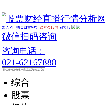
加入VIP
购买财富密钥
购买金股包
问客服
微信扫码咨询
咨询电话：
021-62167888
综合
股票