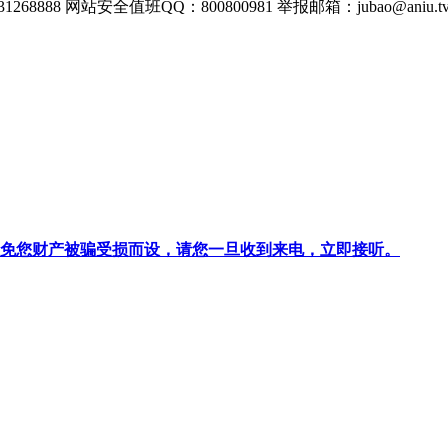
268888
网站安全值班QQ：800800981
举报邮箱：
jubao@aniu.t
针对避免您财产被骗受损而设，请您一旦收到来电，立即接听。