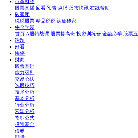
点掌财经
股票直播
回看
预告
点播
股市快讯
在线帮助
砖家团
说说股票
精品说说
认证砖家
牛金学园
首页
A股特战课
股票提高班
投资训练营
金融必学
股票五
话题
好看
快评
财商
股票基础
能力级别
交易心法
选股技巧
技术分析
基本分析
行业分析
宏观分析
指标公式
投资基金
债券
期货