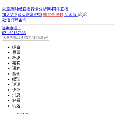
加入VIP
购买财富密钥
购买金股包
问客服
微信扫码咨询
咨询电话：
021-62167888
综合
股票
板块
嘉宾
课程
基金
经理
说说
快评
消息
好看
话题