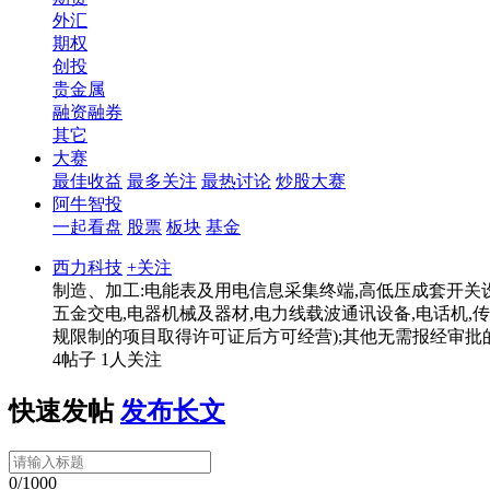
外汇
期权
创投
贵金属
融资融券
其它
大赛
最佳收益
最多关注
最热讨论
炒股大赛
阿牛智投
一起看盘
股票
板块
基金
西力科技
+关注
制造、加工:电能表及用电信息采集终端,高低压成套开关设
五金交电,电器机械及器材,电力线载波通讯设备,电话机,
规限制的项目取得许可证后方可经营);其他无需报经审批
4帖子
1人关注
快速发帖
发布长文
0/1000