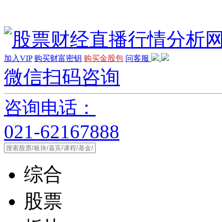
加入VIP
购买财富密钥
购买金股包
问客服
微信扫码咨询
咨询电话：
021-62167888
综合
股票