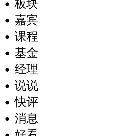
板块
嘉宾
课程
基金
经理
说说
快评
消息
好看