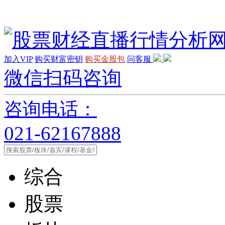
加入VIP
购买财富密钥
购买金股包
问客服
微信扫码咨询
咨询电话：
021-62167888
综合
股票