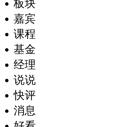
板块
嘉宾
课程
基金
经理
说说
快评
消息
好看