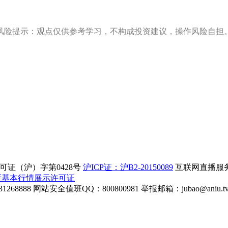
风险提示：观点仅供参考学习，不构成投资建议，操作风险自担
证（沪）字第0428号
沪ICP证：沪B2-20150089
互联网直播服务企
所基本行情展示许可证
268888
网站安全值班QQ：800800981
举报邮箱：
jubao@aniu.t