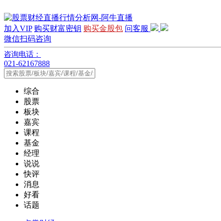
加入VIP
购买财富密钥
购买金股包
问客服
微信扫码咨询
咨询电话：
021-62167888
综合
股票
板块
嘉宾
课程
基金
经理
说说
快评
消息
好看
话题