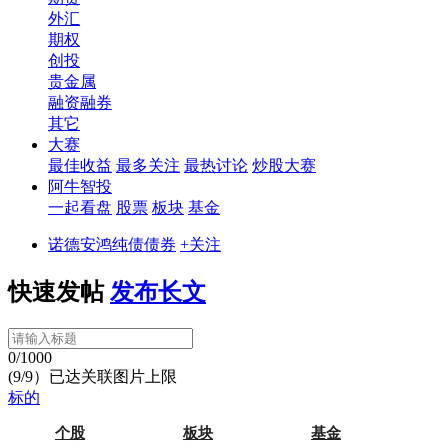
外汇
期权
创投
贵金属
融资融券
其它
大赛
最佳收益
最多关注
最热讨论
炒股大赛
阿牛智投
一起看盘
股票
板块
基金
诺德安鸿纯债债券
+关注
快速发帖
发布长文
0/1000
(9/9）已达关联图片上限
标的
个股
板块
基金