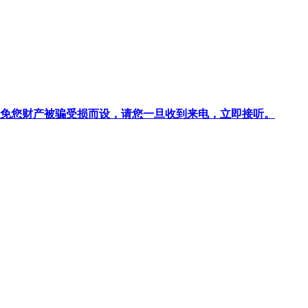
针对避免您财产被骗受损而设，请您一旦收到来电，立即接听。