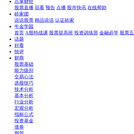
点掌财经
股票直播
回看
预告
点播
股市快讯
在线帮助
砖家团
说说股票
精品说说
认证砖家
牛金学园
首页
A股特战课
股票提高班
投资训练营
金融必学
股票五
话题
好看
快评
财商
股票基础
能力级别
交易心法
选股技巧
技术分析
基本分析
行业分析
宏观分析
指标公式
投资基金
债券
期货