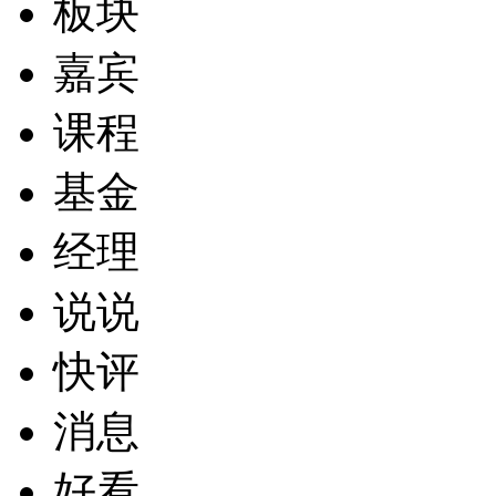
板块
嘉宾
课程
基金
经理
说说
快评
消息
好看