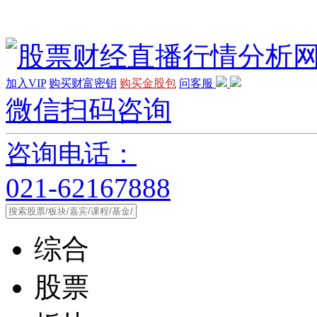
加入VIP
购买财富密钥
购买金股包
问客服
微信扫码咨询
咨询电话：
021-62167888
综合
股票