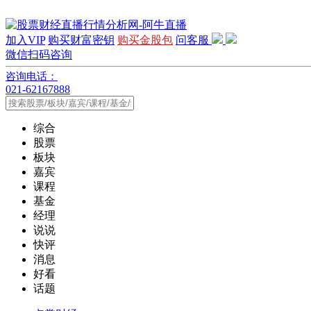
加入VIP
购买财富密钥
购买金股包
问客服
微信扫码咨询
咨询电话：
021-62167888
综合
股票
板块
嘉宾
课程
基金
经理
说说
快评
消息
好看
话题