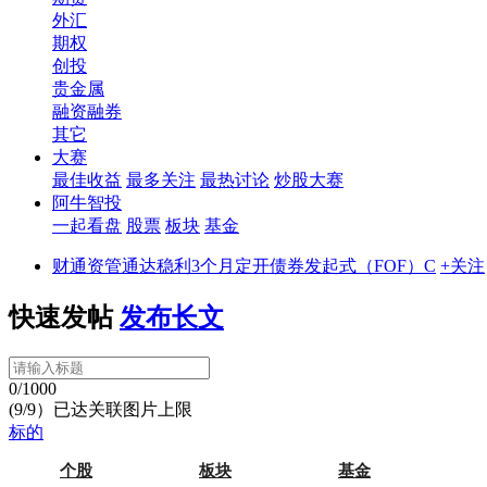
外汇
期权
创投
贵金属
融资融券
其它
大赛
最佳收益
最多关注
最热讨论
炒股大赛
阿牛智投
一起看盘
股票
板块
基金
财通资管通达稳利3个月定开债券发起式（FOF）C
+关注
快速发帖
发布长文
0/1000
(9/9）已达关联图片上限
标的
个股
板块
基金