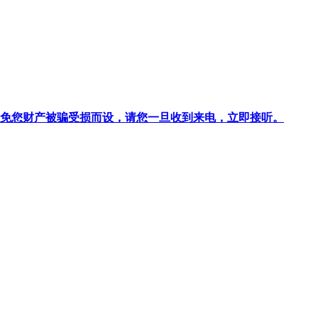
针对避免您财产被骗受损而设，请您一旦收到来电，立即接听。