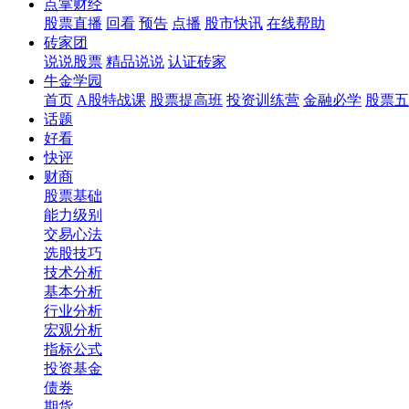
点掌财经
股票直播
回看
预告
点播
股市快讯
在线帮助
砖家团
说说股票
精品说说
认证砖家
牛金学园
首页
A股特战课
股票提高班
投资训练营
金融必学
股票五
话题
好看
快评
财商
股票基础
能力级别
交易心法
选股技巧
技术分析
基本分析
行业分析
宏观分析
指标公式
投资基金
债券
期货