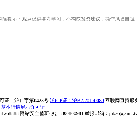
风险提示：观点仅供参考学习，不构成投资建议，操作风险自担
证（沪）字第0428号
沪ICP证：沪B2-20150089
互联网直播服务企
所基本行情展示许可证
268888
网站安全值班QQ：800800981
举报邮箱：
jubao@aniu.t