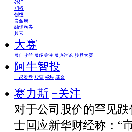
外汇
期权
创投
贵金属
融资融券
其它
大赛
最佳收益
最多关注
最热讨论
炒股大赛
阿牛智投
一起看盘
股票
板块
基金
赛力斯
+关注
对于公司股价的罕见跌停
士回应新华财经称：“