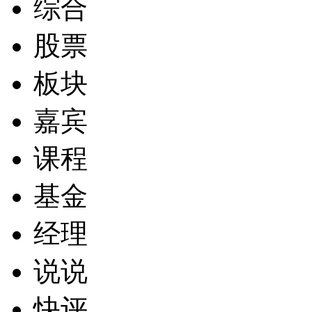
综合
股票
板块
嘉宾
课程
基金
经理
说说
快评