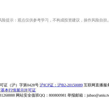
风险提示：观点仅供参考学习，不构成投资建议，操作风险自担
证（沪）字第0428号
沪ICP证：沪B2-20150089
互联网直播服务企
所基本行情展示许可证
268888
网站安全值班QQ：800800981
举报邮箱：
jubao@aniu.t