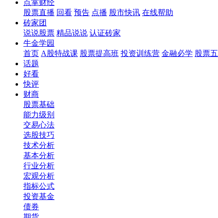
点掌财经
股票直播
回看
预告
点播
股市快讯
在线帮助
砖家团
说说股票
精品说说
认证砖家
牛金学园
首页
A股特战课
股票提高班
投资训练营
金融必学
股票五
话题
好看
快评
财商
股票基础
能力级别
交易心法
选股技巧
技术分析
基本分析
行业分析
宏观分析
指标公式
投资基金
债券
期货