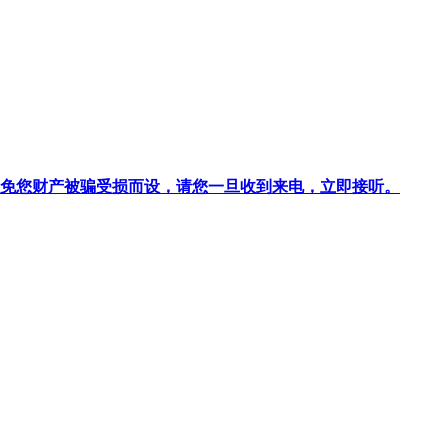
针对避免您财产被骗受损而设，请您一旦收到来电，立即接听。