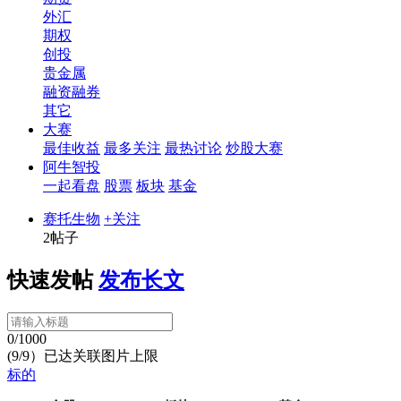
外汇
期权
创投
贵金属
融资融券
其它
大赛
最佳收益
最多关注
最热讨论
炒股大赛
阿牛智投
一起看盘
股票
板块
基金
赛托生物
+关注
2帖子
快速发帖
发布长文
0/1000
(9/9）已达关联图片上限
标的