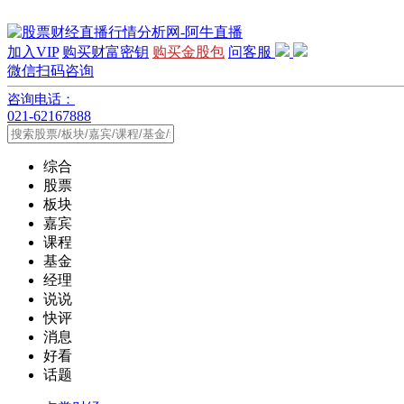
加入VIP
购买财富密钥
购买金股包
问客服
微信扫码咨询
咨询电话：
021-62167888
综合
股票
板块
嘉宾
课程
基金
经理
说说
快评
消息
好看
话题