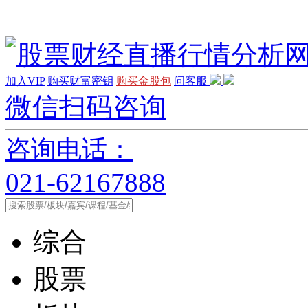
加入VIP
购买财富密钥
购买金股包
问客服
微信扫码咨询
咨询电话：
021-62167888
综合
股票