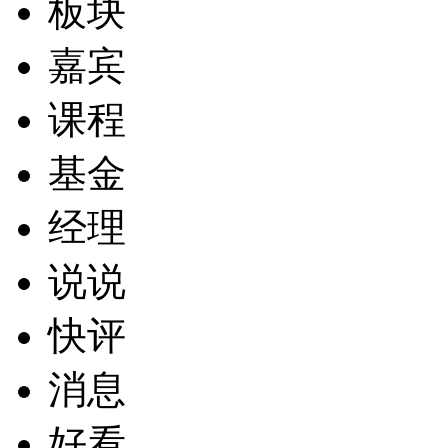
板块
嘉宾
课程
基金
经理
说说
快评
消息
好看