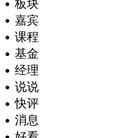
板块
嘉宾
课程
基金
经理
说说
快评
消息
好看