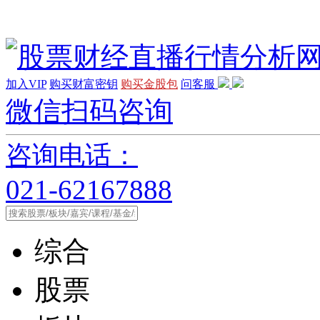
加入VIP
购买财富密钥
购买金股包
问客服
微信扫码咨询
咨询电话：
021-62167888
综合
股票